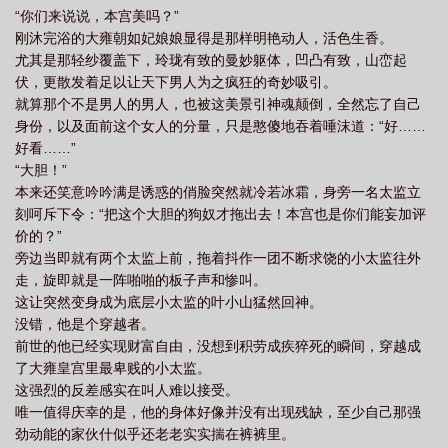
“你们来说说，本宫美吗？”
刚沐完浴的大雍朝如妃娘娘显得是那样明艳动人，活色生香。
尤其是那轻纱覆盖下，玲珑有致的曼妙躯体，凹凸有致，山峦起
伏，更散发着足以让天下男人为之疯狂的奇妙吸引。
就算那个不是男人的男人，也被这美景引神魂颠倒，全然忘了自己
身份，以及面前这个女人的分量，只是憨傻地吞着唾沫道：“好……
好看……”
“大胆！”
本来还笑意吟吟满是诱惑的俏脸突然就冷若冰霜，身旁一名太监立
刻呵斥下令：“把这个大胆的狗奴才拖出去！本宫也是你们能妄加评
价的？”
旁边当即就有两个太监上前，拖着抖作一团不断求饶的小太监往外
走，旋即就是一阵啪啪的板子声和惨叫。
这让突然变身成为底层小太监的叶小山猛然回神。
没错，他是个穿越者。
前世的他已经实现财富自由，没想到积劳成疾猝死的瞬间，穿越成
了大雍皇宫里最卑贱的小太监。
这强烈的反差感实在叫人难以接受。
唯一值得庆幸的是，他的身体好像并没有出现残缺，至少自己那强
劲动能的家伙什似乎还老老实实揣在裤裤里。