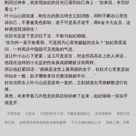
刚回过神来，就发现如妃的目光已落到自己身上：“你来说，本宫好
看么？”
叶小山心跳加速，刚生出的那点绮念立刻消散，同时不断在心里告
诉自己，不要被美色影响，老子可是风月老手，商K金卡大会员，这
种诱惑我顶得住！
但目光还是下意识往下去，不敢与如妃相碰。
“你为何一直不敢看我，可是因为心里有龌龊的念头？”如妃再度逼
问，一对凤目中隐隐可见危险的气息。
这让叶小山心下更紧，这儿可是皇宫，对这些高高在上的人来说，
他现在这样的小太监的性命真就跟蝼蚁没有两样。
所以他赶紧回话：“娘娘是这世上最美丽的女子，在奴才心里更是如
同仙女一般，奴才哪敢拿目光亵渎娘娘半分……”
好在论哄女人叶小山还是挺有一套的，立刻就使出浑身解数进行吹
捧。
果然，本来带着几许怒意的凤目轻轻眯了起来，如妃咯咯一笑似乎
很是开...
天尊皇婿
云松令
只想好好开个店，干嘛追着我拆迁
后宫林菀传
英格兰热
刺王朝
赵然周芸美艳后妈真尤物笔趣阁
千亿大佬的婚后人生
老爸二婚，天降
五个绝美姐姐
心情小雨（1v1&nbsp;&nbsp;强制）
向穗沈书翊在神佛缺席的夜