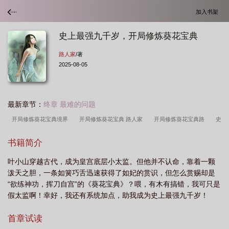
加入书架
史上最强九千岁，开局修炼葵花宝典
路人家
/著
2025-08-05
最新章节：
终章 最难的问题
开局修炼葵花宝典境界
开局修炼葵花宝典 路人家
开局修炼葵花宝典路
史
上最强九千岁开局修炼葵花宝典
开局修炼葵花宝典
书籍简介
叶小山穿越古代，成为皇宫底层小太监。但他并不认命，靠着一颗
泼天之胆，一条如簧巧舌迅速获得了如妃的赏识，但怎么赏赐却是
“欲练神功，挥刀自宫”的《葵花宝典》？喂，有木有搞错，我可只是
假太监啊！幸好，我还有系统加点，助我成为史上最强九千岁！
首章试读