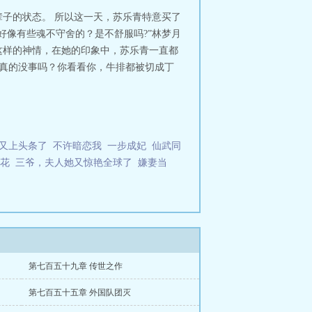
子的状态。 所以这一天，苏乐青特意买了
好像有些魂不守舍的？是不舒服吗?”林梦月
这样的神情，在她的印象中，苏乐青一直都
“真的没事吗？你看看你，牛排都被切成丁
又上头条了
不许暗恋我
一步成妃
仙武同
花
三爷，夫人她又惊艳全球了
嫌妻当
第七百五十九章 传世之作
第七百五十五章 外国队团灭