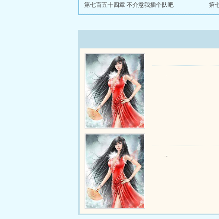
第七百五十四章 不介意我插个队吧
第
...
...