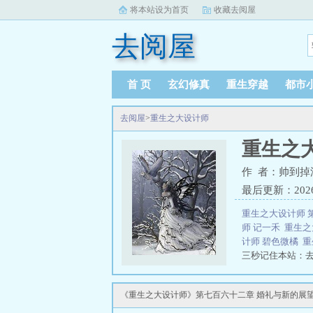
将本站设为首页
收藏去阅屋
去阅屋
首 页
玄幻修真
重生穿越
都市
去阅屋
>
重生之大设计师
重生之
作 者：帅到掉
最后更新：2026-0
重生之大设计师 
师 记一禾
重生之
计师 碧色微橘
重
三秒记住本站：去阅屋
《重生之大设计师》第七百六十二章 婚礼与新的展