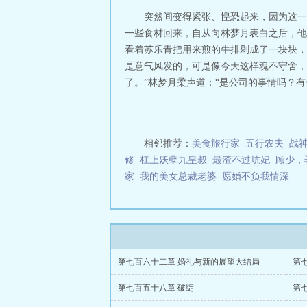
突然间变得紧张、惶恐起来，因为这一
一些食材回来，自从向林梦月表白之后，他
看着苏乐青把用来煎的牛排剁成了一块块，
是意气风发的，可是像今天这样魂不守舍，
了。”林梦月柔声道：“是公司的事情吗？有什
相邻推荐：
美食旅行家
五行农夫
战
修
杠上妖孽九皇叔
最渣不过坑妃
顾少，
家
我的美女总裁老婆
愿婚不负我情深
第七百六十二章 婚礼与新的展望大结局
第
第七百五十八章 破绽
第