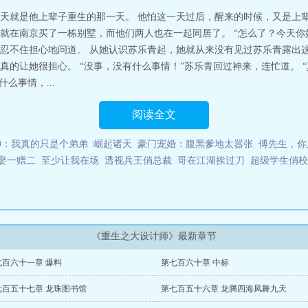
天就是他上辈子重生的那一天。 他怕这一天过后，醒来的时候，又是上辈
就在南京买了一栋别墅，而他们两人也在一起同居了。 “怎么了？今天你
忍不住担心地问道。 从她认识苏乐青起，她就从来没有见过苏乐青露出
真的让她很担心。 “没事，没有什么事情！”苏乐青回过神来，连忙道。 
么事情，...
阅读全文
神：我真的只是个弟弟
崛起诸天
豪门宠婚：腹黑爹地太嚣张
傅先生，你
娶一赠二
至少让我在场
透视兵王俏总裁
哥在江湖挨过刀
超级学生俏校
《重生之大设计师》最新章节
七百六十一章 爆料
第七百六十章 中标
七百五十七章 龙珠图书馆
第七百五十六章 龙腾四海凤舞九天